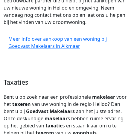
betrouwbare partner die u helpt bij het aankopen van
uw nieuwe woning in Heiloo en omgeving. Neem
vandaag nog contact met ons op en laat ons u helpen
bij het vinden van uw droomwoning.
Meer info over aankoop van een woning bij
Goedvast Makelaars in Alkmaar
Taxaties
Bent u op zoek naar een professionele
makelaar
voor
het
taxeren
van uw woning in de regio Heiloo? Dan
bent u bij
Goedvast Makelaars
aan het juiste adres.
Onze deskundige
makelaar
s hebben ruime ervaring
op het gebied van
taxatie
s en staan klaar om u te
helpen bij het
taxeren
van uw
woonhuis
.